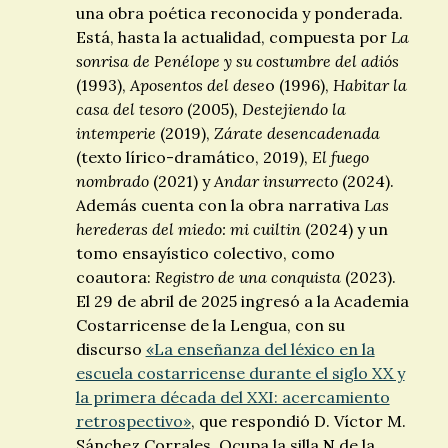
una obra poética reconocida y ponderada.
Está, hasta la actualidad, compuesta por
La
sonrisa de Penélope y su costumbre del adiós
(1993),
Aposentos del dese
o (1996),
Habitar la
casa del tesoro
(2005),
Destejiendo la
intemperie
(2019),
Zárate desencadenada
(texto lírico-dramático, 2019),
El fuego
nombrado
(2021) y
Andar insurrecto
(2024).
Además cuenta con la obra narrativa
Las
herederas del miedo: mi cuiltin
(2024) y un
tomo ensayístico colectivo, como
coautora:
Registro de una conquista
(2023).
El 29 de abril de 2025 ingresó a la Academia
Costarricense de la Lengua, con su
discurso
«La enseñanza del léxico en la
escuela costarricense durante el siglo XX y
la primera década del XXI: acercamiento
retrospectivo»
, que respondió D. Víctor M.
Sánchez Corrales. Ocupa la silla
N
de la