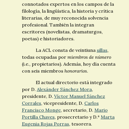
connotados expertos en los campos de la
filología, la lingüística, la historia y crítica
literarias, de muy reconocida solvencia
profesional. También la integran
escritores (novelistas, dramaturgos,
poetas) e historiadores.
La ACL consta de veintiuna
sillas
,
todas ocupadas por
miembros de número
(i.e., propietarios). Además, hoy día cuenta
con seis miembros
honorarios
.
El actual directorio está integrado
por D.
Alexánder Sánchez Mora
,
presidente, D.
Víctor Manuel Sánchez
Corrales
, vicepresidente, D.
Carlos
Francisco Monge
, secretario, D.
Mario
Portilla Chaves
, prosecretario y D.ª
Marta
Eugenia Rojas Porras
, tesorera.