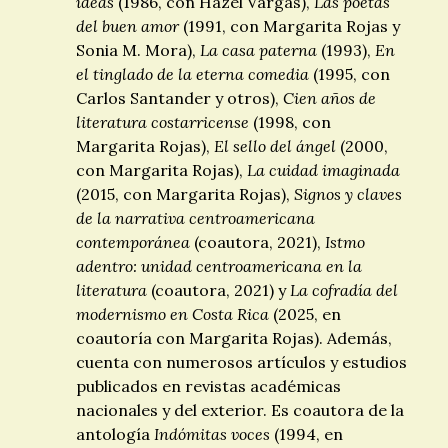
ideas
(1986, con Hazel Vargas),
Las poetas
del buen amor
(1991, con Margarita Rojas y
Sonia M. Mora),
La casa paterna
(1993),
En
el tinglado de la eterna comedia
(1995, con
Carlos Santander y otros),
Cien años de
literatura costarricense
(1998, con
Margarita Rojas),
El sello del ángel
(2000,
con Margarita Rojas),
La cuidad imaginada
(2015, con Margarita Rojas),
Signos y claves
de la narrativa centroamericana
contemporánea
(coautora, 2021),
Istmo
adentro: unidad centroamericana en la
literatura
(coautora, 2021) y
La cofradía del
modernismo en Costa Rica
(2025, en
coautoría con Margarita Rojas). Además,
cuenta con numerosos artículos y estudios
publicados en revistas académicas
nacionales y del exterior. Es coautora de la
antología
Indómitas voces
(1994, en