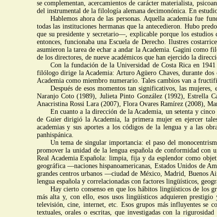
se complementan, acercamientos de carácter materialista, psicoanalí
del instrumental de la filología alemana decimonónica. En estudi
Hablemos ahora de las personas. Aquella academia fue fund
todas las instituciones hermanas que la antecedieron. Hubo predo
que su presidente y secretario—, explicable porque los estudios 
entonces, funcionaba una Escuela de Derecho. Ilustres costarrice
asumieron la tarea de echar a andar la Academia. Gagini como fil
de los directores, de nueve académicos que han ejercido la direcci
Con la fundación de la Universidad de Costa Rica en 1941 y 
filólogo dirige la Academia: Arturo Agüero Chaves, durante dos 
Academia como miembro numerario. Tales cambios van a fructific
Después de esos momentos tan significativos, las mujeres, e
Naranjo Coto (1989), Julieta Pinto González (1992), Estrella C
Anacristina Rossi Lara (2007), Flora Ovares Ramírez (2008), Ma
En cuanto a la dirección de la Academia, un setenta y cinco p
de Guier dirigió la Academia, la primera mujer en ejercer tales 
academias y sus aportes a los códigos de la lengua y a las obra
panhispánica.
Un tema de singular importancia: el paso del monocentrismo
promover la unidad de la lengua española de conformidad con una 
Real Academia Española: limpia, fija y da esplendor como objet
geográfica —naciones hispanoamericanas, Estados Unidos de Améri
grandes centros urbanos —ciudad de México, Madrid, Buenos Aires
lengua española y correlacionadas con factores lingüísticos, geográ
Hay cierto consenso en que los hábitos lingüísticos de los g
más alta y, con ello, esos usos lingüísticos adquieren prestigi
televisión, cine, internet, etc. Esos grupos más influyentes se 
textuales, orales o escritas, que investigadas con la rigurosida