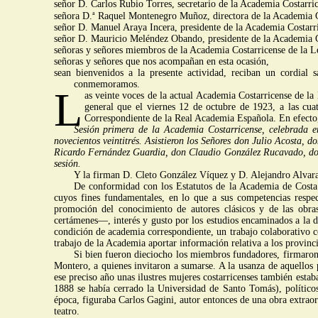
señor D. Carlos Rubio Torres, secretario de la Academia Costarri
a
señora D.
Raquel Montenegro Muñoz, directora de la Academia G
señor D. Manuel Araya Incera, presidente de la Academia Costarri
señor D. Mauricio Meléndez Obando, presidente de la Academia C
señoras y señores miembros de la Academia Costarricense de la L
señoras y señores que nos acompañan en esta ocasión,
sean bienvenidos a la presente actividad, reciban un cordial
conmemoramos.
L
as veinte voces de la actual Academia Costarricense de la 
general que el viernes 12 de octubre de 1923, a las cua
Correspondiente de la Real Academia Española. En efecto,
Sesión primera de la Academia Costarricense, celebrada en
novecientos veintitrés. Asistieron los Señores don Julio Acosta,
Ricardo Fernández Guardia, don Claudio González Rucavado, don
sesión.
Y la firman D. Cleto González Víquez y D. Alejandro Alvar
De conformidad con los Estatutos de la Academia de Costa
cuyos fines fundamentales, en lo que a sus competencias respecto
promoción del conocimiento de autores clásicos y de las obras
certámenes—, interés y gusto por los estudios encaminados a la de
condición de academia correspondiente, un trabajo colaborativo co
trabajo de la Academia aportar información relativa a los provinci
Si bien fueron dieciocho los miembros fundadores, firmaron
Montero, a quienes invitaron a sumarse. A la usanza de aquellos 
ese preciso año unas ilustres mujeres costarricenses también esta
1888 se había cerrado la Universidad de Santo Tomás), políticos
época, figuraba Carlos Gagini, autor entonces de una obra extraord
teatro.