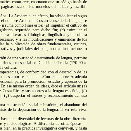
gramática como arte, en cuanto que su código había de
 páginas estaban los modelos del hablar y escribir
años. La Academia, en efecto, ha sabido leer el signo
 el nombre Academia Costarricense de la Lengua, se
lo
ii
suma como fines estos: (a) impulsar el cultivo de
ngüístico requerido para dicho fin; (c) estimular el
bras literarias, filológicas, lingüísticas y de cultura
 necesario y a las modificaciones y enmiendas de los
r la publicación de obras fundamentales, críticas,
tivas y judiciales del país, u otras instituciones o
moción de una variedad determinada de lengua, permite
ndrinos, en especial en Dionisio de Tracia (170-90 a.
la cultura.
ompetencias, de conformidad con el desarrollo de las
ual estatuto se enuncia: «Con el nombre Academia
esional, para la promoción, estudio y aprecio de la
». En ese mismo orden de ideas, dice el artículo
iii
: (a)
e Costa Rica y sus aportes a la lengua española; (d)
]; (g) despertar el interés y reconocimiento del uso
a construcción social e histórica, el abandono del
sis de la depuración de la lengua, al ser esta viva,
hasta una diversidad de lecturas de la obra literaria.
icos y metodológicos. A diferencia de otras épocas —
ien, en la práctica investigativa conviven, y hasta