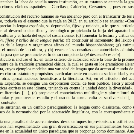
stentaban la labor de aquella nueva institución, en su estatuto se entendía la 
 escritores clásicos españoles —Garcilaso, Calderón, Cervantes—, pues en sus
onstitución del recurso humano se van abriendo paso con el transcurrir de los 
, todavía en el estatuto que la regía en 2013, en su artículo
i
se enuncia: «Con
reciar la lengua española, su depuración, fijeza y unidad», a lo que su artícu
ir al desarrollo científico y tecnológico propiciando la forja del aparato li
lturas y el habla del español costarricense; (d) fomentar la lectura y crítica de o
n, fijeza y brillo de la lengua patria
; (f) contribuir al incremento del léxico
ias de la lengua y organismos afines del mundo hispanohablante; (g) estimula
el mundo de la cultura; y (h) evacuar las consultas que autoridades administra
ia para que se pronuncie en lo de su competencia (
el destacado es mío
).
artículo
ii
, incluso el h., en tanto criterio de autoridad sobre la base de la pro
re de la tradición gramatical clásica, la cual se gesta en los gramáticos aleja
rita, cuyos ejemplos modelan una variedad de lengua que da acceso al mundo de 
escrito su estatuto y propósitos, particularmente en cuanto a su identidad y c
otras aproximaciones heurísticas a la literatura. Así, en el artículo
i
del act
 Española, se designa una corporación docta, de bien público, laica y aconf
ísticas escritas en este idioma, teniendo en cuenta la unidad desde la diversidad
s literarias. […], (c) propiciar el conocimiento multilingüe y pluricultural d
timular y promover el estudio y el uso de la norma culta en su diversidad […
 contexto.
 se sustentan en un cambio paradigmático: la lengua como diasistema, como un
o de la normatividad por la adecuación lingüística, con la correspondiente cri
ia una pluralidad de acercamientos: desde enfoques impresionistas o estilísticos 
rarios han experimentado una gran diversificación en sus planteamientos teór
e en la actualidad un único paradigma que se proponga como dominante. Antes b