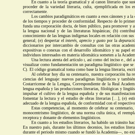
En cuanto a la teoría gramatical y al canon literario que su
proceder de la variedad literaria, culta, ejemplificada en los
correctamente.
Los cambios paradigmáticos en cuanto a esos cánones y a la c
de los tiempos y proceder de conformidad. Respecto de lo primero
funda una corporación docta, de bien público, para promover y ap
la lengua nacional y de las literaturas hispánicas; (b) contribu
conocimiento de las lenguas indígenas locales en relación con sus cu
general; (e) despertar el
interés, aprecio y gusto
por la
depuració
diccionarios por intercambio de consultas con las otras academ
expositivas o conexas con el desarrollo idiomático y su papel en 
individuos interesados en materia idiomática someten a la Academ
Una lectura atenta del artículo
i
, así como del inciso e., del 
visualizar como fundamentación un paradigma lingüístico que se nut
C). El código gramatical toma como base la lengua literaria, esc
Al celebrar hoy día su centenario, nuestra corporación ha re
ciencias del lenguaje: nuevos paradigmas lingüísticos y también 
Costarricense de la Lengua, Correspondiente de la Real Academia
lengua española y las producciones literarias, filológicas y lingü
impulsar el cultivo de la lengua española y de sus manifestacione
fomentar la lectura y el estudio de obras literarias […], (e) es
adecuado de la lengua española, de conformidad con el respectivo
Estas competencias, al momento de celebrar su centenario,
monocentrismo lingüístico, de una norma culta única, el reemplaz
receptora y donante de elementos lingüísticos.
En cuanto a los estudios literarios, ha habido un tránsito hac
En nuestro país, durante los últimos decenios, los estudios lite
durante el periodo mismo cuando se fundó la Academia—, no exist