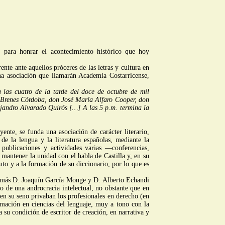
, para honrar el acontecimiento histórico que hoy
nte ante aquellos próceres de las letras y cultura en
una asociación que llamarán Academia Costarricense,
 las cuatro de la tarde del doce de octubre de mil
to Brenes Córdoba, don José María Alfaro Cooper, don
andro Alvarado Quirós […] A las 5 p.m. termina la
yente, se funda una asociación de carácter literario,
 de la lengua y la literatura españolas, mediante la
 publicaciones y actividades varias —conferencias,
 mantener la unidad con el habla de Castilla y, en su
uto y a la formación de su diccionario, por lo que es
e, más D. Joaquín García Monge y D. Alberto Echandi
o de una androcracia intelectual, no obstante que en
 en su seno privaban los profesionales en derecho (en
rmación en ciencias del lenguaje, muy a tono con la
 su condición de escritor de creación, en narrativa y