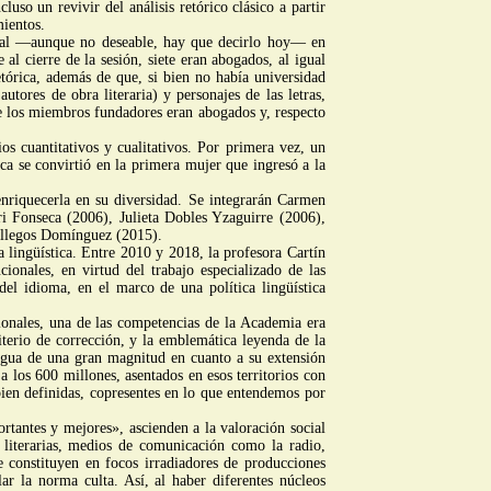
luso un revivir del análisis retórico clásico a partir
ientos.
usual —aunque no deseable, hay que decirlo hoy— en
l cierre de la sesión, siete eran abogados, al igual
etórica, además de que, si bien no había universidad
tores de obra literaria) y personajes de las letras,
de los miembros fundadores eran abogados y, respecto
s cuantitativos y cualitativos. Por primera vez, un
a se convirtió en la primera mujer que ingresó a la
 enriquecerla en su diversidad. Se integrarán Carmen
i Fonseca (2006), Julieta Dobles Yzaguirre (2006),
allegos Domínguez (2015).
a lingüística. Entre 2010 y 2018, la profesora Cartín
cionales, en virtud del trabajo especializado de las
del idioma, en el marco de una política lingüística
ionales, una de las competencias de la Academia era
iterio de corrección, y la emblemática leyenda de la
ngua de una gran magnitud en cuanto a su extensión
los 600 millones, asentados en esos territorios con
ien definidas, copresentes en lo que entendemos por
rtantes y mejores», ascienden a la valoración social
s literarias, medios de comunicación como la radio,
se constituyen en focos irradiadores de producciones
lar la norma culta. Así, al haber diferentes núcleos