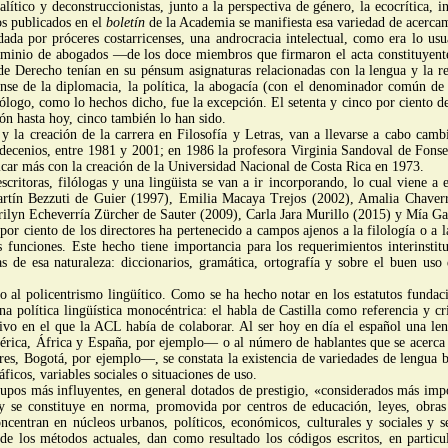
tico y deconstruccionistas, junto a la perspectiva de género, la ecocrítica, inc
os publicados en el
boletín
de la Academia se manifiesta esa variedad de acercam
ada por próceres costarricenses, una androcracia intelectual, como era lo 
minio de abogados —de los doce miembros que firmaron el acta constituyente a
de Derecho tenían en su pénsum asignaturas relacionadas con la lengua y la r
nse de la diplomacia, la política, la abogacía (con el denominador común de au
ólogo, como lo hechos dicho, fue la excepción. El setenta y cinco por ciento 
ón hasta hoy, cinco también lo han sido.
la creación de la carrera en Filosofía y Letras, van a llevarse a cabo cambio
decenios, entre 1981 y 2001; en 1986 la profesora Virginia Sandoval de Fonsec
ar más con la creación de la Universidad Nacional de Costa Rica en 1973.
scritoras, filólogas y una lingüista se van a ir incorporando, lo cual viene a
artín Bezzuti de Guier (1997), Emilia Macaya Trejos (2002), Amalia Chaverr
rilyn Echeverría Zürcher de Sauter (2009), Carla Jara Murillo (2015) y Mía G
or ciento de los directores ha pertenecido a campos ajenos a la filología o a l
funciones. Este hecho tiene importancia para los requerimientos interinstitu
s de esa naturaleza: diccionarios, gramática, ortografía y sobre el buen uso 
 al policentrismo lingüítico. Como se ha hecho notar en los estatutos fundac
política lingüística monocéntrica: el habla de Castilla como referencia y cr
ivo en el que la ACL había de colaborar. Al ser hoy en día el español una le
ca, África y España, por ejemplo— o al número de hablantes que se acerca a 
, Bogotá, por ejemplo—, se constata la existencia de variedades de lengua b
ficos, variables sociales o situaciones de uso.
rupos más influyentes, en general dotados de prestigio, «considerados más impo
o y se constituye en norma, promovida por centros de educación, leyes, obra
concentran en núcleos urbanos, políticos, económicos, culturales y sociales y 
d de los métodos actuales, dan como resultado los códigos escritos, en particu