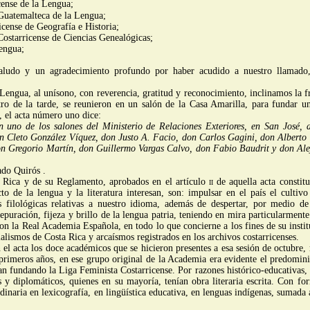
cense de la Lengua;
uatemalteca de la Lengua;
cense de Geografía e Historia;
ostarricense de Ciencias Genealógicas;
engua;
 saludo y un agradecimiento profundo por haber acudido a nuestro llamado
Lengua, al unísono, con reverencia, gratitud y reconocimiento, inclinamos la fre
tro de la tarde, se reunieron en un salón de la Casa Amarilla, para fundar 
 el acta número uno dice:
 uno de los salones del Ministerio de Relaciones Exteriores, en San José, a
 don Cleto González Víquez, don Justo A. Facio, don Carlos Gagini, don Alber
 Gregorio Martín, don Guillermo Vargas Calvo, don Fabio Baudrit y don Alej
ado Quirós .
 Rica y de su Reglamento, aprobados en el artículo
ii
de aquella acta constitu
 de la lengua y la literatura interesan, son: impulsar en el país el cultivo
 filológicas relativas a nuestro idioma, además de despertar, por medio de
puración, fijeza y brillo de la lengua patria, teniendo en mira particularmente
n la Real Academia Española, en todo lo que concierne a los fines de su instit
alismos de Costa Rica y arcaísmos registrados en los archivos costarricenses.
 el acta los doce académicos que se hicieron presentes a esa sesión de octubr
primeros años, en ese grupo original de la Academia era evidente el predomini
ban fundando la Liga Feminista Costarricense. Por razones histórico-educativas,
 y diplomáticos, quienes en su mayoría, tenían obra literaria escrita. Con fo
inaria en lexicografía, en lingüística educativa, en lenguas indígenas, sumada a